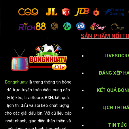
SẢN PHẨM NỔI TR
LIVESOCR
BẢNG XẾP H
Bongnhuatv
là trang thông tin bóng
KẾT QUẢ BÓN
đá trực tuyến toàn diện, cung cấp
tỷ lệ kèo, LiveScore, BXH, kết quả,
lịch thi đấu và soi kèo chất lượng
LỊCH THI Đ
cho các giải đấu lớn. Với dữ liệu cập
nhật nhanh, giao diện thân thiện và
TIN TỨC
nội dung minh bạch, bongnhuatv