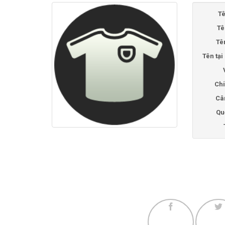
Tê
Tê
Tê
Tên tạ
Chi
Câ
Qu