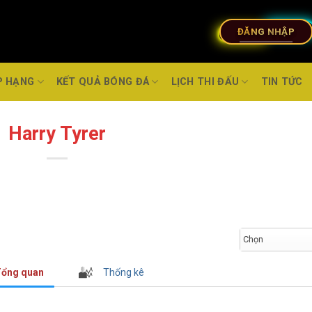
ĐĂNG NHẬP
P HẠNG
KẾT QUẢ BÓNG ĐÁ
LỊCH THI ĐẤU
TIN TỨC
Harry Tyrer
Chọn
ổng quan
Thống kê