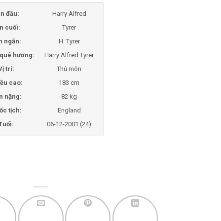
n đầu:
Harry Alfred
n cuối:
Tyrer
n ngắn:
H. Tyrer
i quê hương:
Harry Alfred Tyrer
Vị trí:
Thủ môn
ều cao:
183 cm
n nặng:
82 kg
ốc tịch:
England
Tuổi:
06-12-2001 (24)