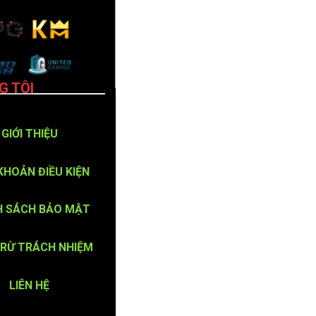
G TÔI
GIỚI THIỆU
KHOẢN ĐIỀU KIỆN
H SÁCH BẢO MẬT
TRỪ TRÁCH NHIỆM
LIÊN HỆ