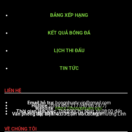
BẢNG XẾP HẠNG
KẾT QUẢ BÓNG ĐÁ
LỊCH THI ĐẤU
TIN TỨC
LIÊN HỆ
Email hỗ trợ
:
bongnhuatv.vip@gmail.com
Hotline
: 0394 850 217 (Hỗ trợ 24/7)
Website
:
https://bongnhuatv.vip/
Thời gian làm việc
: Thứ 2 – Chủ Nhật, từ 08:00 đến 23:00
Văn phòng đại diện
: 451 Phạm Văn Đồng, Phường Linh Tây, TP. Thủ Đức, TP. Hồ Chí Minh
VỀ CHÚNG TÔI