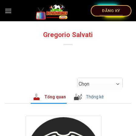
ĐĂNG KÝ
Gregorio Salvati
Chọn
Tổng quan
Thống kê