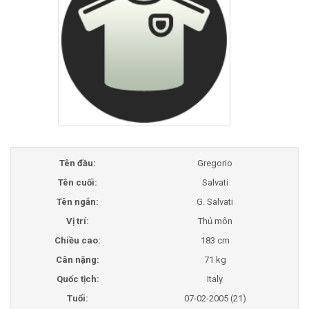
Tên đầu:
Gregorio
Tên cuối:
Salvati
Tên ngắn:
G. Salvati
Vị trí:
Thủ môn
Chiều cao:
183 cm
Cân nặng:
71 kg
Quốc tịch:
Italy
Tuổi:
07-02-2005 (21)