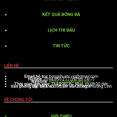
KẾT QUẢ BÓNG ĐÁ
LỊCH THI ĐẤU
TIN TỨC
LIÊN HỆ
Email hỗ trợ
:
bongnhuatv.vip@gmail.com
Hotline
: 0394 850 217 (Hỗ trợ 24/7)
Website
:
https://bongnhuatv.vip/
Thời gian làm việc
: Thứ 2 – Chủ Nhật, từ 08:00 đến 23:00
Văn phòng đại diện
: 451 Phạm Văn Đồng, Phường Linh Tây, TP. Thủ Đức, TP. Hồ Chí Minh
VỀ CHÚNG TÔI
GIỚI THIỆU