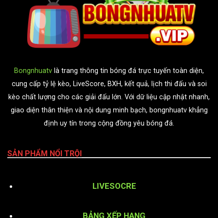
Bongnhuatv
là trang thông tin bóng đá trực tuyến toàn diện,
cung cấp tỷ lệ kèo, LiveScore, BXH, kết quả, lịch thi đấu và soi
kèo chất lượng cho các giải đấu lớn. Với dữ liệu cập nhật nhanh,
giao diện thân thiện và nội dung minh bạch, bongnhuatv khẳng
định uy tín trong cộng đồng yêu bóng đá.
SẢN PHẨM NỔI TRỘI
LIVESOCRE
BẢNG XẾP HẠNG