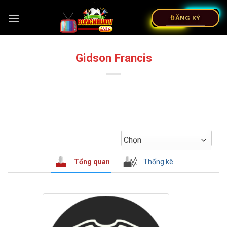
ĐĂNG KÝ
Gidson Francis
Chọn
Tổng quan
Thống kê