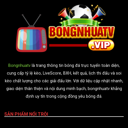
Bongnhuatv
là trang thông tin bóng đá trực tuyến toàn diện,
cung cấp tỷ lệ kèo, LiveScore, BXH, kết quả, lịch thi đấu và soi
kèo chất lượng cho các giải đấu lớn. Với dữ liệu cập nhật nhanh,
giao diện thân thiện và nội dung minh bạch, bongnhuatv khẳng
định uy tín trong cộng đồng yêu bóng đá.
SẢN PHẨM NỔI TRỘI