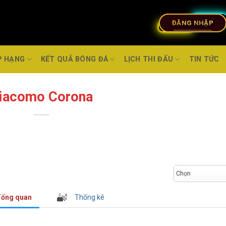
ĐĂNG NHẬP
P HẠNG
KẾT QUẢ BÓNG ĐÁ
LỊCH THI ĐẤU
TIN TỨC
iacomo Corona
Chọn
ổng quan
Thống kê