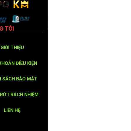
G TÔI
GIỚI THIỆU
KHOẢN ĐIỀU KIỆN
H SÁCH BẢO MẬT
TRỪ TRÁCH NHIỆM
LIÊN HỆ