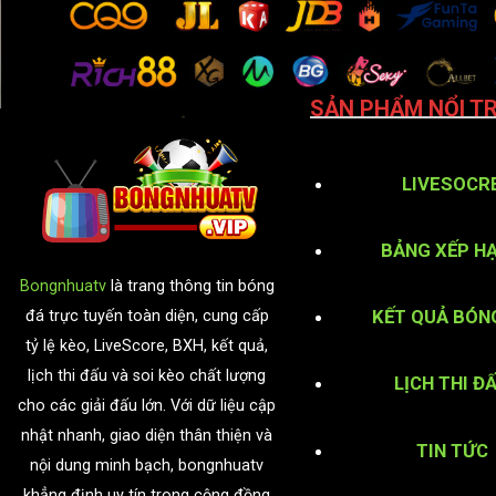
SẢN PHẨM NỔI TR
LIVESOCR
BẢNG XẾP H
Bongnhuatv
là trang thông tin bóng
KẾT QUẢ BÓN
đá trực tuyến toàn diện, cung cấp
tỷ lệ kèo, LiveScore, BXH, kết quả,
lịch thi đấu và soi kèo chất lượng
LỊCH THI Đ
cho các giải đấu lớn. Với dữ liệu cập
nhật nhanh, giao diện thân thiện và
TIN TỨC
nội dung minh bạch, bongnhuatv
khẳng định uy tín trong cộng đồng