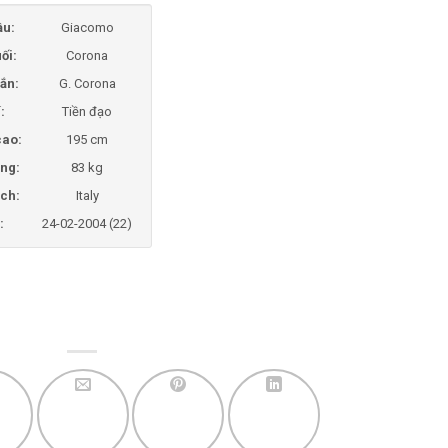
ầu:
Giacomo
ối:
Corona
ắn:
G. Corona
í:
Tiền đạo
cao:
195 cm
ng:
83 kg
ịch:
Italy
:
24-02-2004 (22)