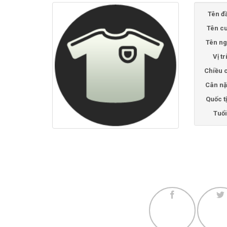
Tên đ
Tên cu
Tên ng
Vị tr
Chiều 
Cân nặ
Quốc t
Tuổi