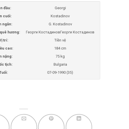
n đầu:
Georgi
n cuối:
Kostadinov
n ngắn:
G. Kostadinov
i quê hương:
Георги КостадиновГеорги Костадинов
Vị trí:
Tiền vệ
ều cao:
184 cm
n nặng:
75 kg
ốc tịch:
Bulgaria
Tuổi:
07-09-1990 (35)