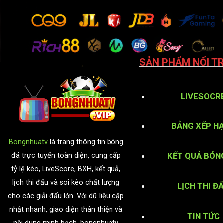
SẢN PHẨM NỔI TR
LIVESOCR
BẢNG XẾP H
Bongnhuatv
là trang thông tin bóng
KẾT QUẢ BÓN
đá trực tuyến toàn diện, cung cấp
tỷ lệ kèo, LiveScore, BXH, kết quả,
lịch thi đấu và soi kèo chất lượng
LỊCH THI Đ
cho các giải đấu lớn. Với dữ liệu cập
nhật nhanh, giao diện thân thiện và
TIN TỨC
nội dung minh bạch, bongnhuatv