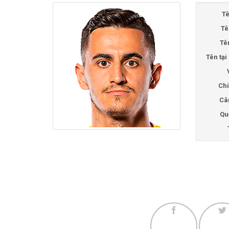
Tê
Tê
Tê
Tên tạ
Chi
Câ
Qu