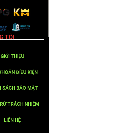
G TÔI
GIỚI THIỆU
KHOẢN ĐIỀU KIỆN
H SÁCH BẢO MẬT
TRỪ TRÁCH NHIỆM
LIÊN HỆ