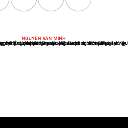
NGUYEN VAN MINH
cáo tin tức thể thao tại Việt Nam, với hơn 10 năm hoạt động trong ngành. Ông có kiến thức sâu rộng và kinh nghiệm đáng kể trong việc phân tích và báo cáo về các sự kiện thể thao hàng đầu. Sự hiểu biết sâu sắc của ông về ngành này đã giúp ông xây dựng uy tín và danh tiếng trong cộng đồng báo chí thể thao.