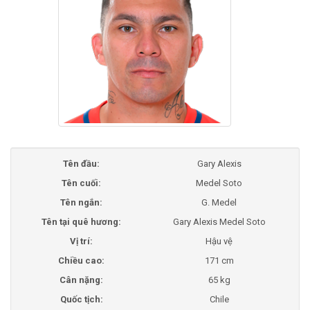
Tên đầu:
Gary Alexis
Tên cuối:
Medel Soto
Tên ngắn:
G. Medel
Tên tại quê hương:
Gary Alexis Medel Soto
Vị trí:
Hậu vệ
Chiều cao:
171 cm
Cân nặng:
65 kg
Quốc tịch:
Chile