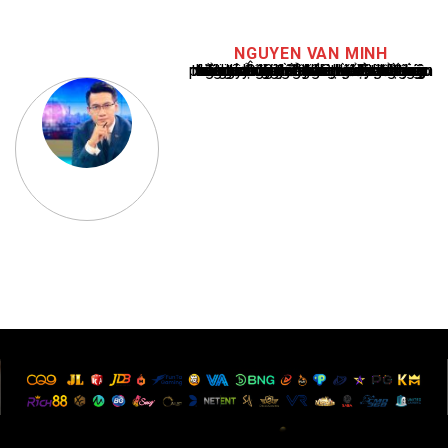
NGUYEN VAN MINH
Nguyễn Văn Minh là một trong những chuyên gia hàng đầu về báo cáo tin tức thể thao tại Việt Nam, với hơn 10 năm hoạt động trong ngành. Ông có kiến thức sâu rộng và kinh nghiệm đáng kể trong việc phân tích và báo cáo về các sự kiện thể thao hàng đầu. Sự hiểu biết sâu sắc của ông về ngành này đã giúp ông xây dựng uy tín và danh tiếng trong cộng đồng báo chí thể thao.