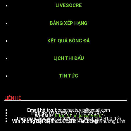
LIVESOCRE
BẢNG XẾP HẠNG
KẾT QUẢ BÓNG ĐÁ
LỊCH THI ĐẤU
TIN TỨC
LIÊN HỆ
Email hỗ trợ
:
bongnhuatv.vip@gmail.com
Hotline
: 0394 850 217 (Hỗ trợ 24/7)
Website
:
https://bongnhuatv.vip/
Thời gian làm việc
: Thứ 2 – Chủ Nhật, từ 08:00 đến 23:00
Văn phòng đại diện
: 451 Phạm Văn Đồng, Phường Linh Tây, TP. Thủ Đức, TP. Hồ Chí Minh