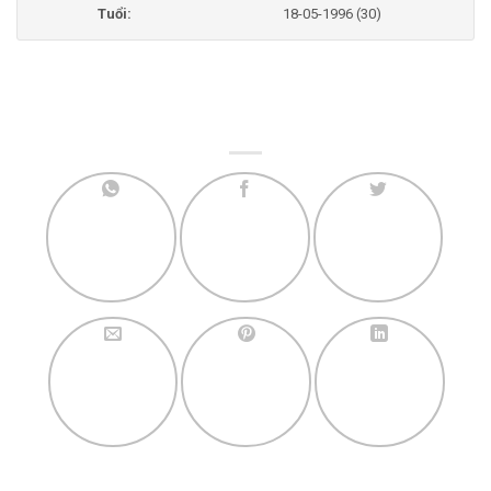
Tuổi:
18-05-1996 (30)