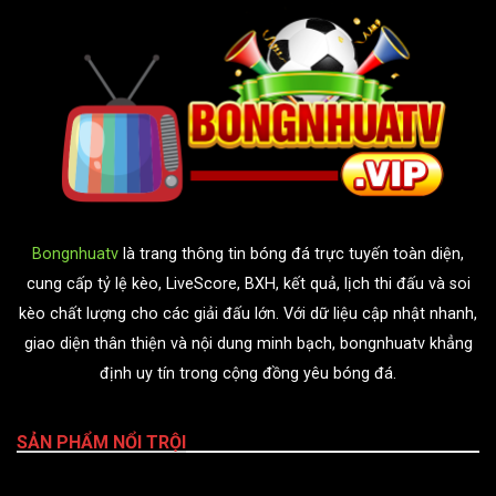
Bongnhuatv
là trang thông tin bóng đá trực tuyến toàn diện,
cung cấp tỷ lệ kèo, LiveScore, BXH, kết quả, lịch thi đấu và soi
kèo chất lượng cho các giải đấu lớn. Với dữ liệu cập nhật nhanh,
giao diện thân thiện và nội dung minh bạch, bongnhuatv khẳng
định uy tín trong cộng đồng yêu bóng đá.
SẢN PHẨM NỔI TRỘI