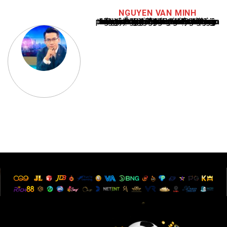
NGUYEN VAN MINH
Nguyễn Văn Minh là một trong những chuyên gia hàng đầu về báo cáo tin tức thể thao tại Việt Nam, với hơn 10 năm hoạt động trong ngành. Ông có kiến thức sâu rộng và kinh nghiệm đáng kể trong việc phân tích và báo cáo về các sự kiện thể thao hàng đầu. Sự hiểu biết sâu sắc của ông về ngành này đã giúp ông xây dựng uy tín và danh tiếng trong cộng đồng báo chí thể thao.