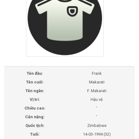
Tên đầu:
Frank
Tên cuối:
Makarati
Tên ngắn:
F. Makarati
Vị trí:
Hậu vệ
Chiều cao:
'
Cân nặng:
'
Quốc tịch:
Zimbabwe
Tuổi:
14-03-1994 (32)