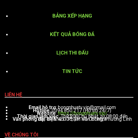
BẢNG XẾP HẠNG
KẾT QUẢ BÓNG ĐÁ
LỊCH THI ĐẤU
TIN TỨC
LIÊN HỆ
Email hỗ trợ
:
bongnhuatv.vip@gmail.com
Hotline
: 0394 850 217 (Hỗ trợ 24/7)
Website
:
https://bongnhuatv.vip/
Thời gian làm việc
: Thứ 2 – Chủ Nhật, từ 08:00 đến 23:00
Văn phòng đại diện
: 451 Phạm Văn Đồng, Phường Linh Tây, TP. Thủ Đức, TP. Hồ Chí Minh
VỀ CHÚNG TÔI