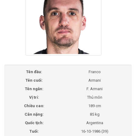
Tên đầu:
Franco
Tên cuối:
Armani
Tên ngắn:
F. Armani
Vị trí:
Thủ môn
Chiều cao:
189 cm
Cân nặng:
85 kg
Quốc tịch:
Argentina
Tuổi:
16-10-1986 (39)