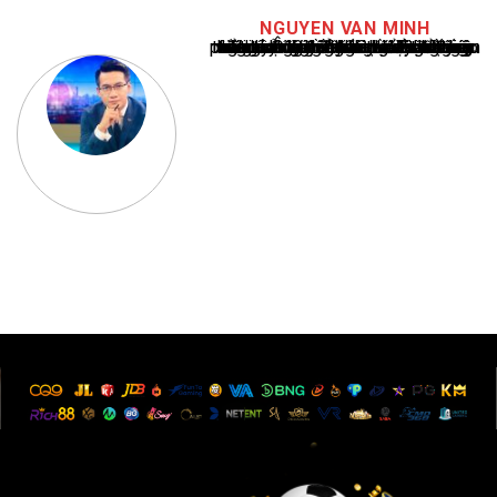
NGUYEN VAN MINH
Nguyễn Văn Minh là một trong những chuyên gia hàng đầu về báo cáo tin tức thể thao tại Việt Nam, với hơn 10 năm hoạt động trong ngành. Ông có kiến thức sâu rộng và kinh nghiệm đáng kể trong việc phân tích và báo cáo về các sự kiện thể thao hàng đầu. Sự hiểu biết sâu sắc của ông về ngành này đã giúp ông xây dựng uy tín và danh tiếng trong cộng đồng báo chí thể thao.