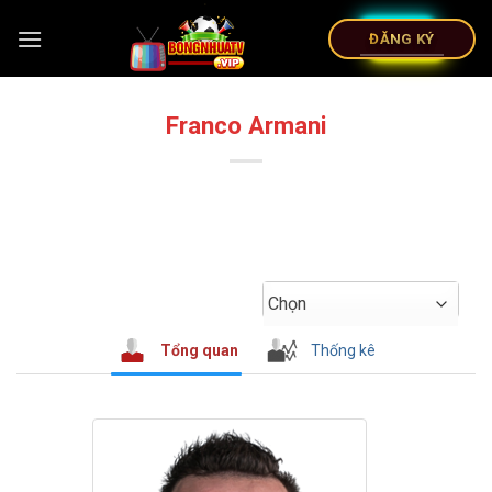
ĐĂNG KÝ
Franco Armani
Chọn
Tổng quan
Thống kê