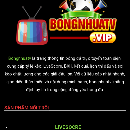
Bongnhuatv
là trang thông tin bóng đá trực tuyến toàn diện,
cung cấp tỷ lệ kèo, LiveScore, BXH, kết quả, lịch thi đấu và soi
kèo chất lượng cho các giải đấu lớn. Với dữ liệu cập nhật nhanh,
giao diện thân thiện và nội dung minh bạch, bongnhuatv khẳng
định uy tín trong cộng đồng yêu bóng đá.
SẢN PHẨM NỔI TRỘI
LIVESOCRE