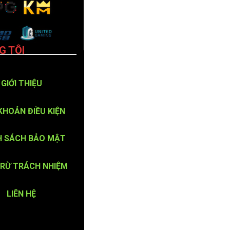
G TÔI
GIỚI THIỆU
KHOẢN ĐIỀU KIỆN
H SÁCH BẢO MẬT
TRỪ TRÁCH NHIỆM
LIÊN HỆ