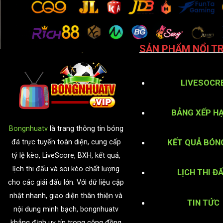
SẢN PHẨM NỔI TR
LIVESOCR
BẢNG XẾP H
Bongnhuatv
là trang thông tin bóng
KẾT QUẢ BÓN
đá trực tuyến toàn diện, cung cấp
tỷ lệ kèo, LiveScore, BXH, kết quả,
lịch thi đấu và soi kèo chất lượng
LỊCH THI Đ
cho các giải đấu lớn. Với dữ liệu cập
nhật nhanh, giao diện thân thiện và
TIN TỨC
nội dung minh bạch, bongnhuatv
khẳng định uy tín trong cộng đồng