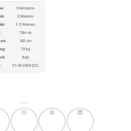
ầu:
Francesco
ối:
D'Alessio
ắn:
F. D'Alessio
í:
Tiền vệ
cao:
182 cm
ng:
70 kg
ịch:
Italy
:
21-02-2004 (22)