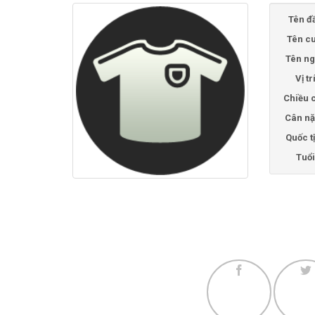
Tên đ
Tên cu
Tên ng
Vị tr
Chiều 
Cân nặ
Quốc t
Tuổi