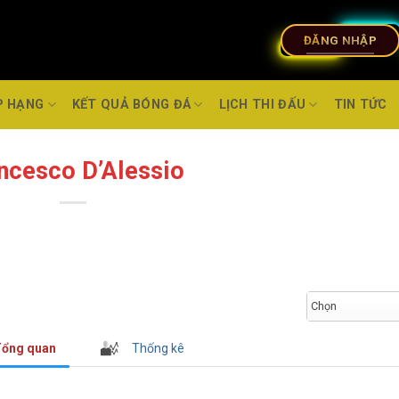
ĐĂNG NHẬP
P HẠNG
KẾT QUẢ BÓNG ĐÁ
LỊCH THI ĐẤU
TIN TỨC
ncesco D’Alessio
Chọn
ổng quan
Thống kê