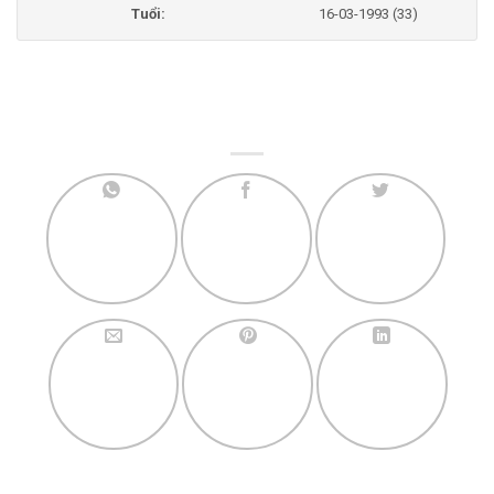
Tuổi:
16-03-1993 (33)