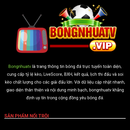
Bongnhuatv
là trang thông tin bóng đá trực tuyến toàn diện,
cung cấp tỷ lệ kèo, LiveScore, BXH, kết quả, lịch thi đấu và soi
kèo chất lượng cho các giải đấu lớn. Với dữ liệu cập nhật nhanh,
giao diện thân thiện và nội dung minh bạch, bongnhuatv khẳng
định uy tín trong cộng đồng yêu bóng đá.
SẢN PHẨM NỔI TRỘI