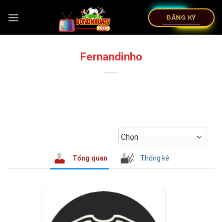
ĐĂNG KÝ
Fernandinho
Chọn
Tổng quan
Thống kê