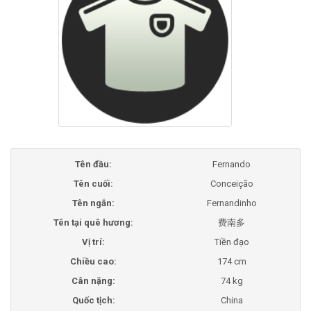
Tên đầu:
Fernando
Tên cuối:
Conceição
Tên ngắn:
Fernandinho
Tên tại quê hương:
费南多
Vị trí:
Tiền đạo
Chiều cao:
174 cm
Cân nặng:
74 kg
Quốc tịch:
China