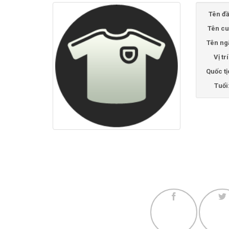
Tên đầ
Tên cu
Tên ng
Vị trí
Quốc tị
Tuổi