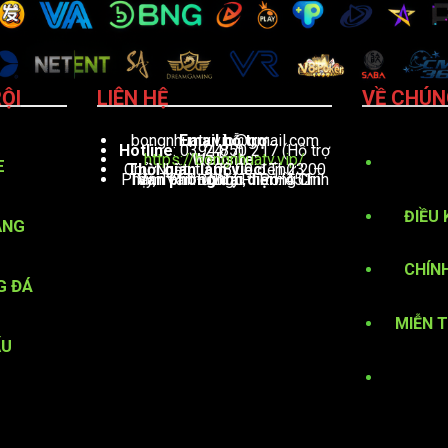
ỘI
LIÊN HỆ
VỀ CHÚN
bongnhuatv.vip@gmail.com
Email hỗ trợ
:
Hotline
: 0394 850 217 (Hỗ trợ 24/7)
https://bongnhuatv.vip/
Website
:
E
: Thứ 2 – Chủ Nhật, từ 08:00 đến 23:00
Thời gian làm việc
Văn phòng đại diện
: 451 Phạm Văn Đồng, Phường Linh Tây, TP. Thủ Đức, TP. Hồ Chí Minh
ĐIỀU 
ẠNG
CHÍN
G ĐÁ
MIỄN 
ẤU