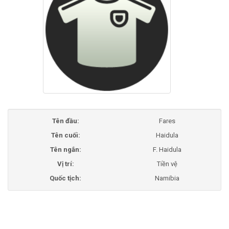
Tên đầu:
Fares
Tên cuối:
Haidula
Tên ngắn:
F. Haidula
Vị trí:
Tiền vệ
Quốc tịch:
Namibia