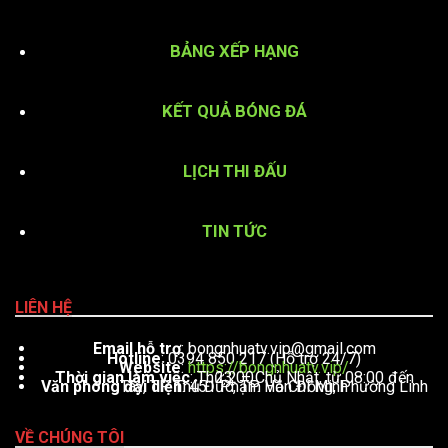
BẢNG XẾP HẠNG
KẾT QUẢ BÓNG ĐÁ
LỊCH THI ĐẤU
TIN TỨC
LIÊN HỆ
Email hỗ trợ
:
bongnhuatv.vip@gmail.com
Hotline
: 0394 850 217 (Hỗ trợ 24/7)
Website
:
https://bongnhuatv.vip/
Thời gian làm việc
: Thứ 2 – Chủ Nhật, từ 08:00 đến 23:00
Văn phòng đại diện
: 451 Phạm Văn Đồng, Phường Linh Tây, TP. Thủ Đức, TP. Hồ Chí Minh
VỀ CHÚNG TÔI