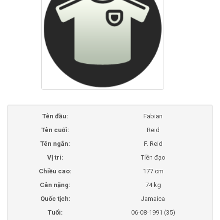
Tên đầu:
Fabian
Tên cuối:
Reid
Tên ngắn:
F. Reid
Vị trí:
Tiền đạo
Chiều cao:
177 cm
Cân nặng:
74 kg
Quốc tịch:
Jamaica
Tuổi:
06-08-1991 (35)