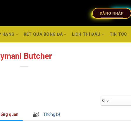
ĐĂNG NHẬP
P HẠNG
KẾT QUẢ BÓNG ĐÁ
LỊCH THI ĐẤU
TIN TỨC
ymani Butcher
Chọn
ổng quan
Thống kê