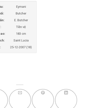
ầu:
Eymani
ối:
Butcher
ắn:
E. Butcher
í:
Tiền vệ
cao:
183 cm
ịch:
Saint Lucia
:
25-12-2007 (18)