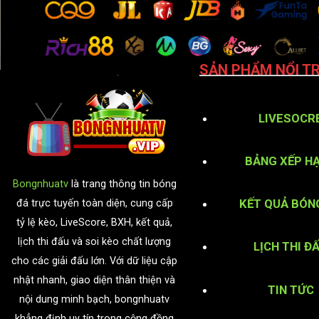
SẢN PHẨM NỔI TR
LIVESOCR
BẢNG XẾP H
Bongnhuatv
là trang thông tin bóng
KẾT QUẢ BÓN
đá trực tuyến toàn diện, cung cấp
tỷ lệ kèo, LiveScore, BXH, kết quả,
lịch thi đấu và soi kèo chất lượng
LỊCH THI Đ
cho các giải đấu lớn. Với dữ liệu cập
nhật nhanh, giao diện thân thiện và
TIN TỨC
nội dung minh bạch, bongnhuatv
khẳng định uy tín trong cộng đồng