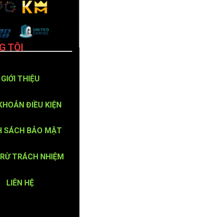
G TÔI
GIỚI THIỆU
KHOẢN ĐIỀU KIỆN
H SÁCH BẢO MẬT
TRỪ TRÁCH NHIỆM
LIÊN HỆ