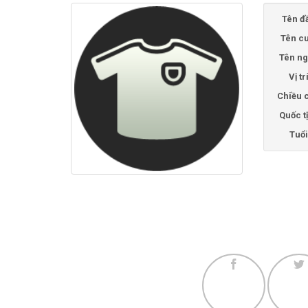
Tên đ
Tên cu
Tên ng
Vị tr
Chiều 
Quốc t
Tuổi