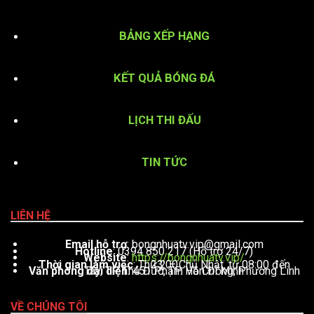
BẢNG XẾP HẠNG
KẾT QUẢ BÓNG ĐÁ
LỊCH THI ĐẤU
TIN TỨC
LIÊN HỆ
Email hỗ trợ
:
bongnhuatv.vip@gmail.com
Hotline
: 0394 850 217 (Hỗ trợ 24/7)
Website
:
https://bongnhuatv.vip/
Thời gian làm việc
: Thứ 2 – Chủ Nhật, từ 08:00 đến 23:00
Văn phòng đại diện
: 451 Phạm Văn Đồng, Phường Linh Tây, TP. Thủ Đức, TP. Hồ Chí Minh
VỀ CHÚNG TÔI