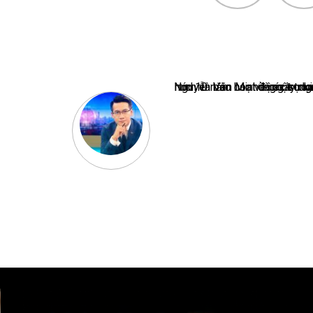
Nguyễn Văn Minh là một trong những chuyên gia hàng đầu về báo 