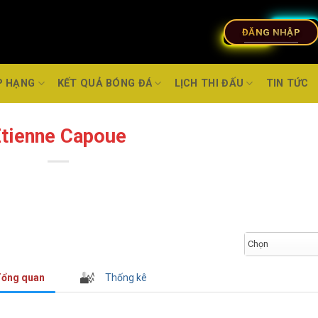
ĐĂNG NHẬP
P HẠNG
KẾT QUẢ BÓNG ĐÁ
LỊCH THI ĐẤU
TIN TỨC
tienne Capoue
Chọn
ổng quan
Thống kê