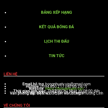
BẢNG XẾP HẠNG
KẾT QUẢ BÓNG ĐÁ
LỊCH THI ĐẤU
TIN TỨC
LIÊN HỆ
Email hỗ trợ
:
bongnhuatv.vip@gmail.com
Hotline
: 0394 850 217 (Hỗ trợ 24/7)
Website
:
https://bongnhuatv.vip/
Thời gian làm việc
: Thứ 2 – Chủ Nhật, từ 08:00 đến 23:00
Văn phòng đại diện
: 451 Phạm Văn Đồng, Phường Linh Tây, TP. Thủ Đức, TP. Hồ Chí Minh
VỀ CHÚNG TÔI