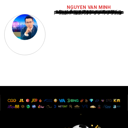
NGUYEN VAN MINH
Nguyễn Văn Minh là một trong những chuyên gia hàng đầu về báo cáo tin tức thể thao tại Việt Nam, với hơn 10 năm hoạt động trong ngành. Ông có kiến thức sâu rộng và kinh nghiệm đáng kể trong việc phân tích và báo cáo về các sự kiện thể thao hàng đầu. Sự hiểu biết sâu sắc của ông về ngành này đã giúp ông xây dựng uy tín và danh tiếng trong cộng đồng báo chí thể thao.