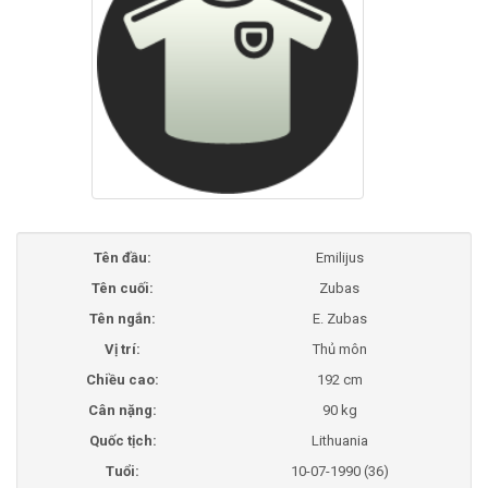
Tên đầu:
Emilijus
Tên cuối:
Zubas
Tên ngắn:
E. Zubas
Vị trí:
Thủ môn
Chiều cao:
192 cm
Cân nặng:
90 kg
Quốc tịch:
Lithuania
Tuổi:
10-07-1990 (36)