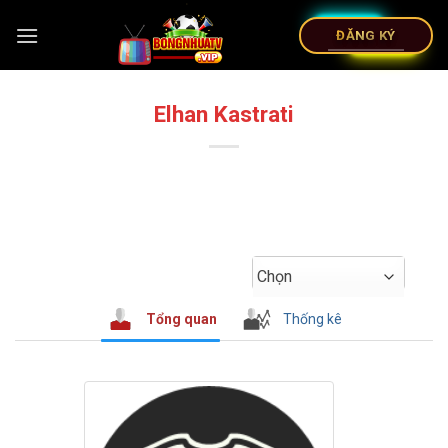
ĐĂNG KÝ
Elhan Kastrati
Chọn
Tổng quan
Thống kê