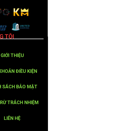
G TÔI
GIỚI THIỆU
KHOẢN ĐIỀU KIỆN
H SÁCH BẢO MẬT
TRỪ TRÁCH NHIỆM
LIÊN HỆ