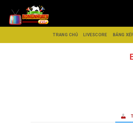
TRANG CHỦ
LIVESCORE
BẢNG XẾ
T