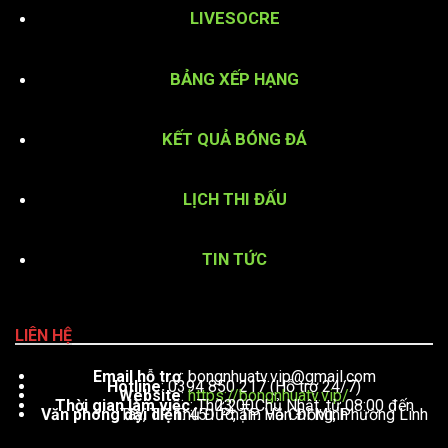
LIVESOCRE
BẢNG XẾP HẠNG
KẾT QUẢ BÓNG ĐÁ
LỊCH THI ĐẤU
TIN TỨC
LIÊN HỆ
Email hỗ trợ
:
bongnhuatv.vip@gmail.com
Hotline
: 0394 850 217 (Hỗ trợ 24/7)
Website
:
https://bongnhuatv.vip/
Thời gian làm việc
: Thứ 2 – Chủ Nhật, từ 08:00 đến 23:00
Văn phòng đại diện
: 451 Phạm Văn Đồng, Phường Linh Tây, TP. Thủ Đức, TP. Hồ Chí Minh