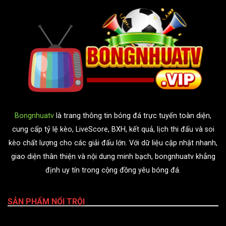
Bongnhuatv
là trang thông tin bóng đá trực tuyến toàn diện,
cung cấp tỷ lệ kèo, LiveScore, BXH, kết quả, lịch thi đấu và soi
kèo chất lượng cho các giải đấu lớn. Với dữ liệu cập nhật nhanh,
giao diện thân thiện và nội dung minh bạch, bongnhuatv khẳng
định uy tín trong cộng đồng yêu bóng đá.
SẢN PHẨM NỔI TRỘI