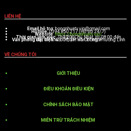
LIÊN HỆ
Email hỗ trợ
:
bongnhuatv.vip@gmail.com
Hotline
: 0394 850 217 (Hỗ trợ 24/7)
Website
:
https://bongnhuatv.vip/
Thời gian làm việc
: Thứ 2 – Chủ Nhật, từ 08:00 đến 23:00
Văn phòng đại diện
: 451 Phạm Văn Đồng, Phường Linh Tây, TP. Thủ Đức, TP. Hồ Chí Minh
VỀ CHÚNG TÔI
GIỚI THIỆU
ĐIỀU KHOẢN ĐIỀU KIỆN
CHÍNH SÁCH BẢO MẬT
MIỄN TRỪ TRÁCH NHIỆM