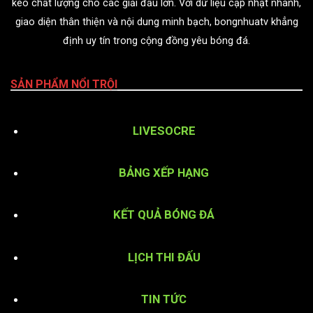
kèo chất lượng cho các giải đấu lớn. Với dữ liệu cập nhật nhanh,
giao diện thân thiện và nội dung minh bạch, bongnhuatv khẳng
định uy tín trong cộng đồng yêu bóng đá.
SẢN PHẨM NỔI TRỘI
LIVESOCRE
BẢNG XẾP HẠNG
KẾT QUẢ BÓNG ĐÁ
LỊCH THI ĐẤU
TIN TỨC