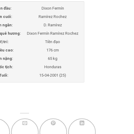
n đầu:
Dixon Fermín
n cuối:
Ramírez Rochez
n ngắn:
D. Ramírez
i quê hương:
Dixon Fermín Ramírez Rochez
Vị trí:
Tiền đạo
ều cao:
176 cm
n nặng:
65 kg
ốc tịch:
Honduras
Tuổi:
15-04-2001 (25)