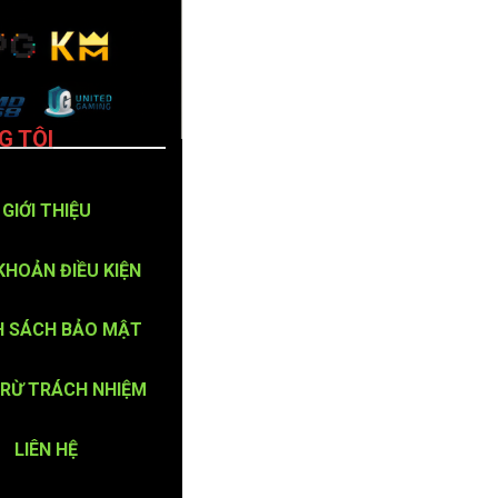
G TÔI
GIỚI THIỆU
KHOẢN ĐIỀU KIỆN
H SÁCH BẢO MẬT
TRỪ TRÁCH NHIỆM
LIÊN HỆ