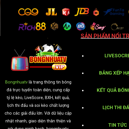
SẢN PHẨM NỔI TR
LIVESOCR
BẢNG XẾP H
Bongnhuatv
là trang thông tin bóng
KẾT QUẢ BÓN
đá trực tuyến toàn diện, cung cấp
tỷ lệ kèo, LiveScore, BXH, kết quả,
lịch thi đấu và soi kèo chất lượng
LỊCH THI Đ
cho các giải đấu lớn. Với dữ liệu cập
nhật nhanh, giao diện thân thiện và
TIN TỨC
nội dung minh bạch, bongnhuatv