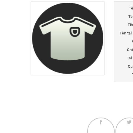
Tê
Tê
Tê
Tên tạ
Chi
Câ
Qu