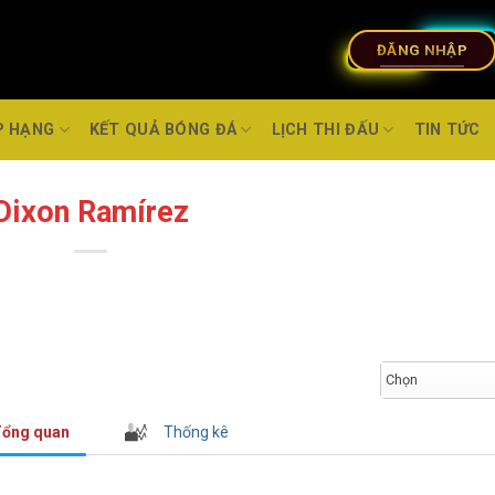
ĐĂNG NHẬP
P HẠNG
KẾT QUẢ BÓNG ĐÁ
LỊCH THI ĐẤU
TIN TỨC
Dixon Ramírez
Chọn
ổng quan
Thống kê