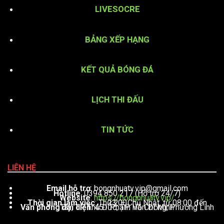
LIVESOCRE
BẢNG XẾP HẠNG
KẾT QUẢ BÓNG ĐÁ
LỊCH THI ĐẤU
TIN TỨC
LIÊN HỆ
Email hỗ trợ
:
bongnhuatv.vip@gmail.com
Hotline
: 0394 850 217 (Hỗ trợ 24/7)
Website
:
https://bongnhuatv.vip/
Thời gian làm việc
: Thứ 2 – Chủ Nhật, từ 08:00 đến 23:00
Văn phòng đại diện
: 451 Phạm Văn Đồng, Phường Linh Tây, TP. Thủ Đức, TP. Hồ Chí Minh