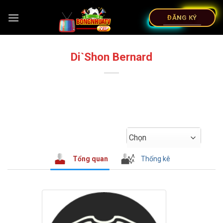
ĐĂNG KÝ
Di`Shon Bernard
Chọn
Tổng quan
Thống kê