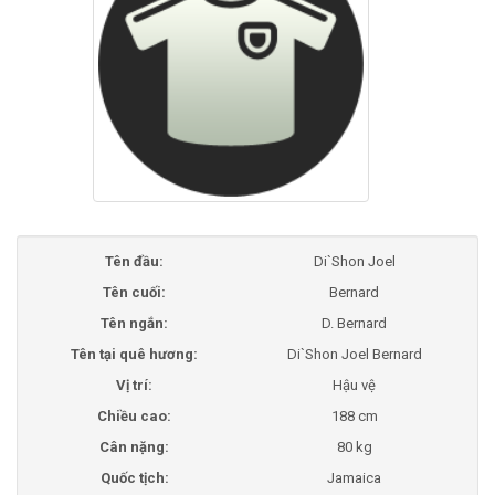
Tên đầu:
Di`Shon Joel
Tên cuối:
Bernard
Tên ngắn:
D. Bernard
Tên tại quê hương:
Di`Shon Joel Bernard
Vị trí:
Hậu vệ
Chiều cao:
188 cm
Cân nặng:
80 kg
Quốc tịch:
Jamaica