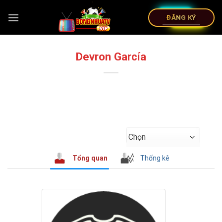
ĐĂNG KÝ
Devron García
Chọn
Tổng quan
Thống kê