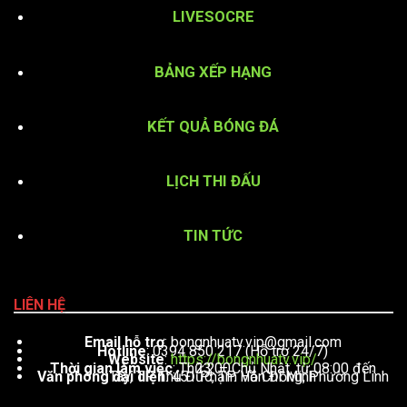
LIVESOCRE
BẢNG XẾP HẠNG
KẾT QUẢ BÓNG ĐÁ
LỊCH THI ĐẤU
TIN TỨC
LIÊN HỆ
Email hỗ trợ
:
bongnhuatv.vip@gmail.com
Hotline
: 0394 850 217 (Hỗ trợ 24/7)
Website
:
https://bongnhuatv.vip/
Thời gian làm việc
: Thứ 2 – Chủ Nhật, từ 08:00 đến 23:00
Văn phòng đại diện
: 451 Phạm Văn Đồng, Phường Linh Tây, TP. Thủ Đức, TP. Hồ Chí Minh