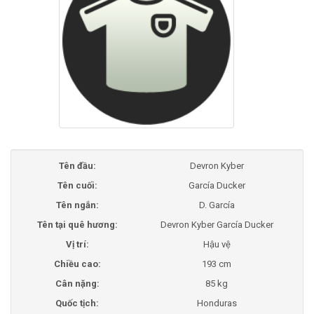
Tên đầu:
Devron Kyber
Tên cuối:
García Ducker
Tên ngắn:
D. García
Tên tại quê hương:
Devron Kyber García Ducker
Vị trí:
Hậu vệ
Chiều cao:
193 cm
Cân nặng:
85 kg
Quốc tịch:
Honduras