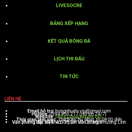
LIVESOCRE
BẢNG XẾP HẠNG
KẾT QUẢ BÓNG ĐÁ
LỊCH THI ĐẤU
TIN TỨC
LIÊN HỆ
Email hỗ trợ
:
bongnhuatv.vip@gmail.com
Hotline
: 0394 850 217 (Hỗ trợ 24/7)
Website
:
https://bongnhuatv.vip/
Thời gian làm việc
: Thứ 2 – Chủ Nhật, từ 08:00 đến 23:00
Văn phòng đại diện
: 451 Phạm Văn Đồng, Phường Linh Tây, TP. Thủ Đức, TP. Hồ Chí Minh