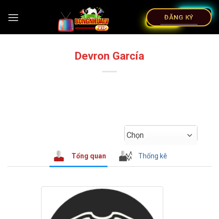
ĐĂNG KÝ
Devron García
Chọn
Tổng quan
Thống kê