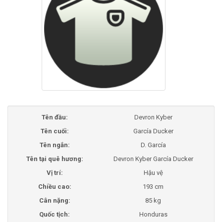
Tên đầu:
Devron Kyber
Tên cuối:
García Ducker
Tên ngắn:
D. García
Tên tại quê hương:
Devron Kyber García Ducker
Vị trí:
Hậu vệ
Chiều cao:
193 cm
Cân nặng:
85 kg
Quốc tịch:
Honduras