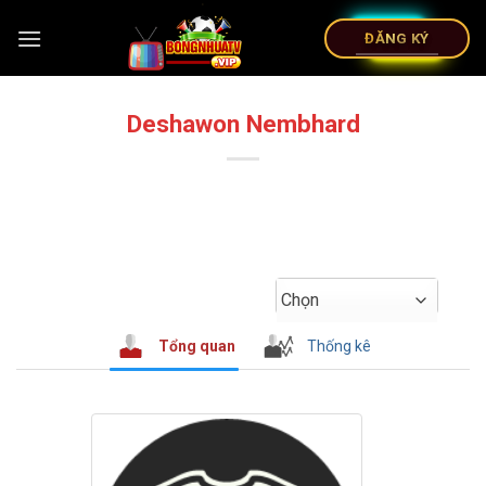
ĐĂNG KÝ
Deshawon Nembhard
Chọn
Tổng quan
Thống kê