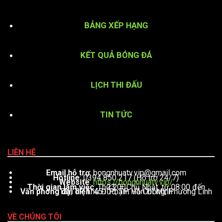
BẢNG XẾP HẠNG
KẾT QUẢ BÓNG ĐÁ
LỊCH THI ĐẤU
TIN TỨC
LIÊN HỆ
Email hỗ trợ
:
bongnhuatv.vip@gmail.com
Hotline
: 0394 850 217 (Hỗ trợ 24/7)
Website
:
https://bongnhuatv.vip/
Thời gian làm việc
: Thứ 2 – Chủ Nhật, từ 08:00 đến 23:00
Văn phòng đại diện
: 451 Phạm Văn Đồng, Phường Linh Tây, TP. Thủ Đức, TP. Hồ Chí Minh
VỀ CHÚNG TÔI