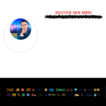
NGUYEN VAN MINH
Nguyễn Văn Minh là một trong những chuyên gia hàng đầu về báo cáo tin tức thể thao tại Việt Nam, với hơn 10 năm hoạt động trong ngành. Ông có kiến thức sâu rộng và kinh nghiệm đáng kể trong việc phân tích và báo cáo về các sự kiện thể thao hàng đầu. Sự hiểu biết sâu sắc của ông về ngành này đã giúp ông xây dựng uy tín và danh tiếng trong cộng đồng báo chí thể thao.