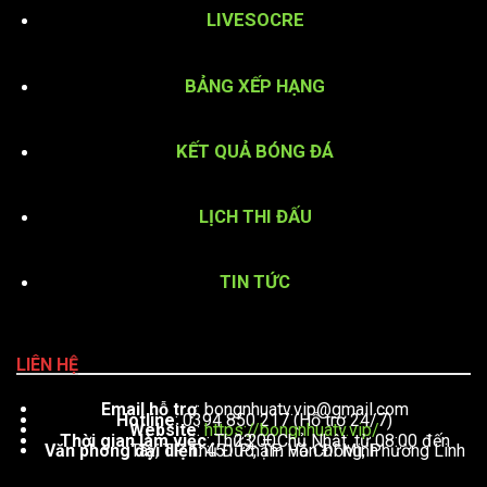
LIVESOCRE
BẢNG XẾP HẠNG
KẾT QUẢ BÓNG ĐÁ
LỊCH THI ĐẤU
TIN TỨC
LIÊN HỆ
Email hỗ trợ
:
bongnhuatv.vip@gmail.com
Hotline
: 0394 850 217 (Hỗ trợ 24/7)
Website
:
https://bongnhuatv.vip/
Thời gian làm việc
: Thứ 2 – Chủ Nhật, từ 08:00 đến 23:00
Văn phòng đại diện
: 451 Phạm Văn Đồng, Phường Linh Tây, TP. Thủ Đức, TP. Hồ Chí Minh