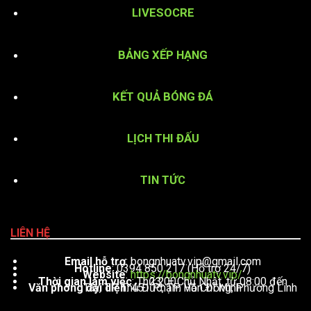
LIVESOCRE
BẢNG XẾP HẠNG
KẾT QUẢ BÓNG ĐÁ
LỊCH THI ĐẤU
TIN TỨC
LIÊN HỆ
Email hỗ trợ
:
bongnhuatv.vip@gmail.com
Hotline
: 0394 850 217 (Hỗ trợ 24/7)
Website
:
https://bongnhuatv.vip/
Thời gian làm việc
: Thứ 2 – Chủ Nhật, từ 08:00 đến 23:00
Văn phòng đại diện
: 451 Phạm Văn Đồng, Phường Linh Tây, TP. Thủ Đức, TP. Hồ Chí Minh