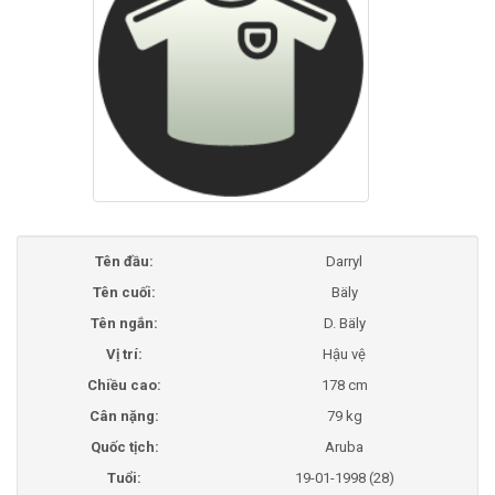
Tên đầu:
Darryl
Tên cuối:
Bäly
Tên ngắn:
D. Bäly
Vị trí:
Hậu vệ
Chiều cao:
178 cm
Cân nặng:
79 kg
Quốc tịch:
Aruba
Tuổi:
19-01-1998 (28)