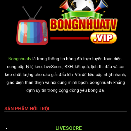
Bongnhuatv
là trang thông tin bóng đá trực tuyến toàn diện,
cung cấp tỷ lệ kèo, LiveScore, BXH, kết quả, lịch thi đấu và soi
kèo chất lượng cho các giải đấu lớn. Với dữ liệu cập nhật nhanh,
giao diện thân thiện và nội dung minh bạch, bongnhuatv khẳng
định uy tín trong cộng đồng yêu bóng đá.
SẢN PHẨM NỔI TRỘI
LIVESOCRE