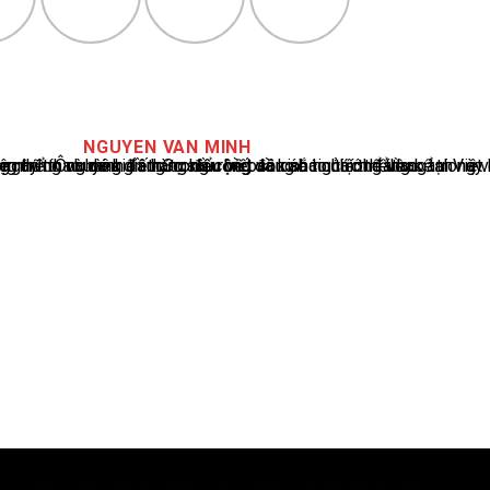
NGUYEN VAN MINH
cáo tin tức thể thao tại Việt Nam, với hơn 10 năm hoạt động trong ngành. Ông có kiến thức sâu rộng và kinh nghiệm đáng kể trong việc phân tích và báo cáo về các sự kiện thể thao hàng đầu. Sự hiểu biết sâu sắc của ông về ngành này đã giúp ông xây dựng uy tín và danh tiếng trong cộng đồng báo chí thể thao.