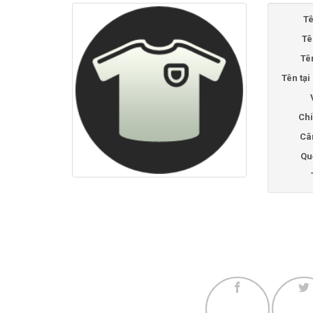
Tê
Tê
Tê
Tên tạ
Chi
Câ
Qu