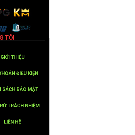
G TÔI
GIỚI THIỆU
KHOẢN ĐIỀU KIỆN
H SÁCH BẢO MẬT
TRỪ TRÁCH NHIỆM
LIÊN HỆ