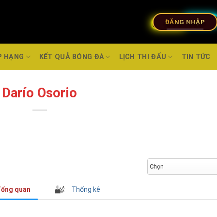
ĐĂNG NHẬP
P HẠNG
KẾT QUẢ BÓNG ĐÁ
LỊCH THI ĐẤU
TIN TỨC
Darío Osorio
Chọn
ổng quan
Thống kê