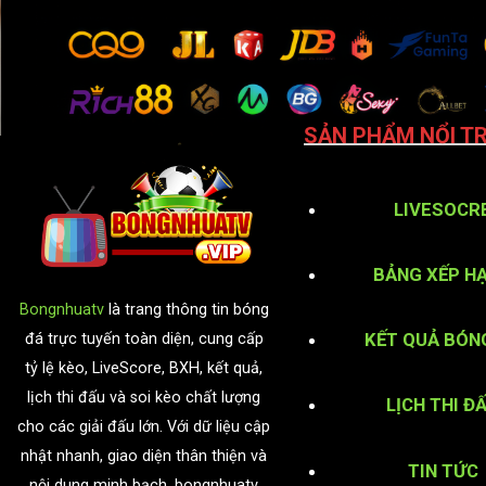
SẢN PHẨM NỔI TR
LIVESOCR
BẢNG XẾP H
Bongnhuatv
là trang thông tin bóng
KẾT QUẢ BÓN
đá trực tuyến toàn diện, cung cấp
tỷ lệ kèo, LiveScore, BXH, kết quả,
lịch thi đấu và soi kèo chất lượng
LỊCH THI Đ
cho các giải đấu lớn. Với dữ liệu cập
nhật nhanh, giao diện thân thiện và
TIN TỨC
nội dung minh bạch, bongnhuatv