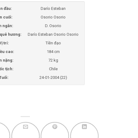
n đầu:
Darío Esteban
n cuối:
Osorio Osorio
n ngắn:
D. Osorio
i quê hương:
Darío Esteban Osorio Osorio
Vị trí:
Tiền đạo
ều cao:
184 cm
n nặng:
72 kg
ốc tịch:
Chile
Tuổi:
24-01-2004 (22)