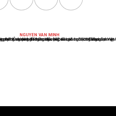
NGUYEN VAN MINH
cáo tin tức thể thao tại Việt Nam, với hơn 10 năm hoạt động trong ngành. Ông có kiến thức sâu rộng và kinh nghiệm đáng kể trong việc phân tích và báo cáo về các sự kiện thể thao hàng đầu. Sự hiểu biết sâu sắc của ông về ngành này đã giúp ông xây dựng uy tín và danh tiếng trong cộng đồng báo chí thể thao.