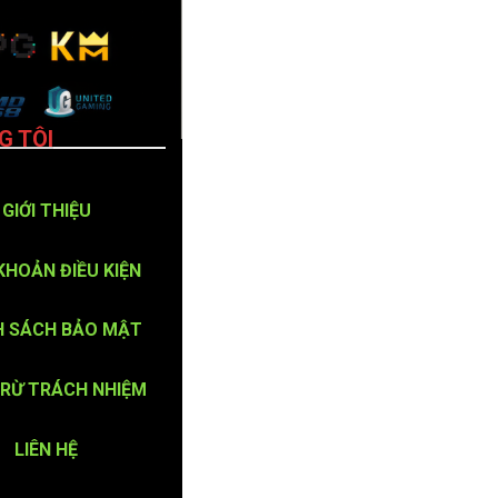
G TÔI
GIỚI THIỆU
KHOẢN ĐIỀU KIỆN
H SÁCH BẢO MẬT
TRỪ TRÁCH NHIỆM
LIÊN HỆ