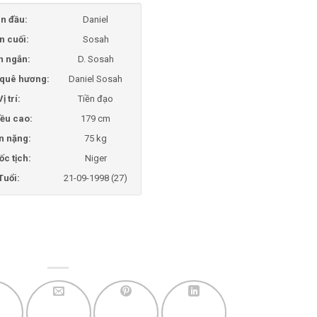
n đầu:
Daniel
n cuối:
Sosah
n ngắn:
D. Sosah
i quê hương:
Daniel Sosah
Vị trí:
Tiền đạo
ều cao:
179 cm
n nặng:
75 kg
ốc tịch:
Niger
Tuổi:
21-09-1998 (27)