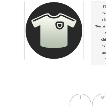
Tê
Tê
Tê
Tên tạ
Chi
Câ
Qu