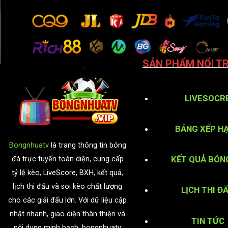
SẢN PHẨM NỔI TR
LIVESOCR
BẢNG XẾP H
Bongnhuatv
là trang thông tin bóng
KẾT QUẢ BÓN
đá trực tuyến toàn diện, cung cấp
tỷ lệ kèo, LiveScore, BXH, kết quả,
lịch thi đấu và soi kèo chất lượng
LỊCH THI Đ
cho các giải đấu lớn. Với dữ liệu cập
nhật nhanh, giao diện thân thiện và
TIN TỨC
nội dung minh bạch, bongnhuatv