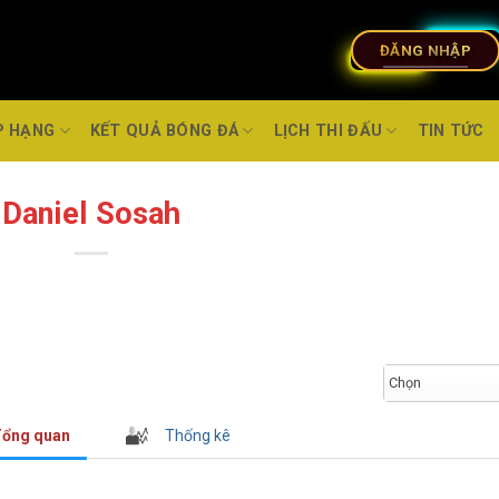
ĐĂNG NHẬP
P HẠNG
KẾT QUẢ BÓNG ĐÁ
LỊCH THI ĐẤU
TIN TỨC
Daniel Sosah
Chọn
ổng quan
Thống kê