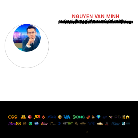
NGUYEN VAN MINH
Nguyễn Văn Minh là một trong những chuyên gia hàng đầu về báo cáo tin tức thể thao tại Việt Nam, với hơn 10 năm hoạt động trong ngành. Ông có kiến thức sâu rộng và kinh nghiệm đáng kể trong việc phân tích và báo cáo về các sự kiện thể thao hàng đầu. Sự hiểu biết sâu sắc của ông về ngành này đã giúp ông xây dựng uy tín và danh tiếng trong cộng đồng báo chí thể thao.