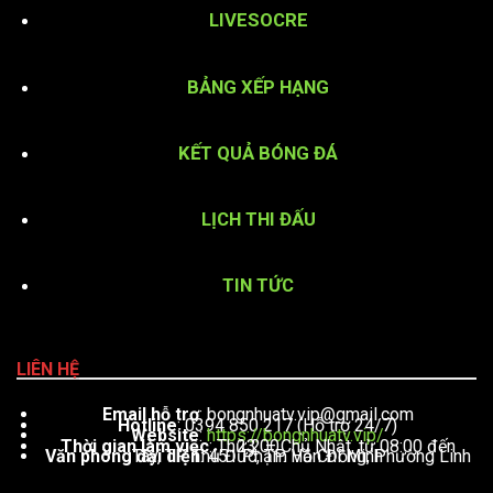
LIVESOCRE
BẢNG XẾP HẠNG
KẾT QUẢ BÓNG ĐÁ
LỊCH THI ĐẤU
TIN TỨC
LIÊN HỆ
Email hỗ trợ
:
bongnhuatv.vip@gmail.com
Hotline
: 0394 850 217 (Hỗ trợ 24/7)
Website
:
https://bongnhuatv.vip/
Thời gian làm việc
: Thứ 2 – Chủ Nhật, từ 08:00 đến 23:00
Văn phòng đại diện
: 451 Phạm Văn Đồng, Phường Linh Tây, TP. Thủ Đức, TP. Hồ Chí Minh