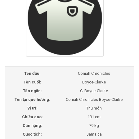
Tên đầu:
Coniah Chronicles
Tên cuối:
Boyce-Clarke
Tên ngắn:
C. Boyce-Clarke
Tên tại quê hương:
Coniah Chronicles Boyce-Clarke
Vị trí:
Thủ môn
Chiều cao:
191 cm
Cân nặng:
79 kg
Quốc tịch:
Jamaica