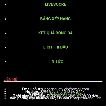
LIVESOCRE
BẢNG XẾP HẠNG
KẾT QUẢ BÓNG ĐÁ
LỊCH THI ĐẤU
TIN TỨC
LIÊN HỆ
Email hỗ trợ
:
bongnhuatv.vip@gmail.com
Hotline
: 0394 850 217 (Hỗ trợ 24/7)
Website
:
https://bongnhuatv.vip/
Thời gian làm việc
: Thứ 2 – Chủ Nhật, từ 08:00 đến 23:00
Văn phòng đại diện
: 451 Phạm Văn Đồng, Phường Linh Tây, TP. Thủ Đức, TP. Hồ Chí Minh