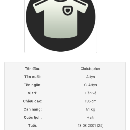
Tên đầu:
Christopher
Tên cuối:
Attys
Tên ngắn:
C. Attys
Vị trí:
Tiền vệ
Chiều cao:
186 cm
Cân nặng:
61 kg
Quốc tịch:
Haiti
Tuổi:
13-03-2001 (25)