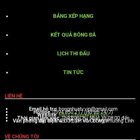
BẢNG XẾP HẠNG
KẾT QUẢ BÓNG ĐÁ
LỊCH THI ĐẤU
TIN TỨC
LIÊN HỆ
Email hỗ trợ
:
bongnhuatv.vip@gmail.com
Hotline
: 0394 850 217 (Hỗ trợ 24/7)
Website
:
https://bongnhuatv.vip/
Thời gian làm việc
: Thứ 2 – Chủ Nhật, từ 08:00 đến 23:00
Văn phòng đại diện
: 451 Phạm Văn Đồng, Phường Linh Tây, TP. Thủ Đức, TP. Hồ Chí Minh
VỀ CHÚNG TÔI