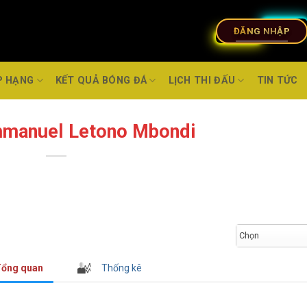
ĐĂNG NHẬP
P HẠNG
KẾT QUẢ BÓNG ĐÁ
LỊCH THI ĐẤU
TIN TỨC
mmanuel Letono Mbondi
Chọn
ổng quan
Thống kê