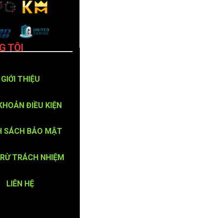
G TÔI
GIỚI THIỆU
KHOẢN ĐIỀU KIỆN
H SÁCH BẢO MẬT
TRỪ TRÁCH NHIỆM
LIÊN HỆ