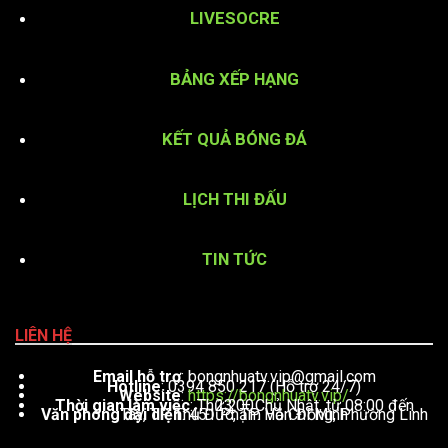
LIVESOCRE
BẢNG XẾP HẠNG
KẾT QUẢ BÓNG ĐÁ
LỊCH THI ĐẤU
TIN TỨC
LIÊN HỆ
Email hỗ trợ
:
bongnhuatv.vip@gmail.com
Hotline
: 0394 850 217 (Hỗ trợ 24/7)
Website
:
https://bongnhuatv.vip/
Thời gian làm việc
: Thứ 2 – Chủ Nhật, từ 08:00 đến 23:00
Văn phòng đại diện
: 451 Phạm Văn Đồng, Phường Linh Tây, TP. Thủ Đức, TP. Hồ Chí Minh