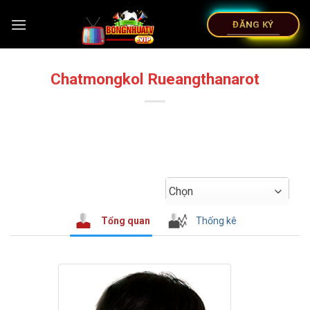
ĐĂNG KÝ
Chatmongkol Rueangthanarot
Chọn
Tổng quan
Thống kê