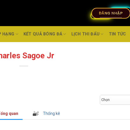
ĐĂNG NHẬP
P HẠNG
KẾT QUẢ BÓNG ĐÁ
LỊCH THI ĐẤU
TIN TỨC
harles Sagoe Jr
Chọn
ổng quan
Thống kê