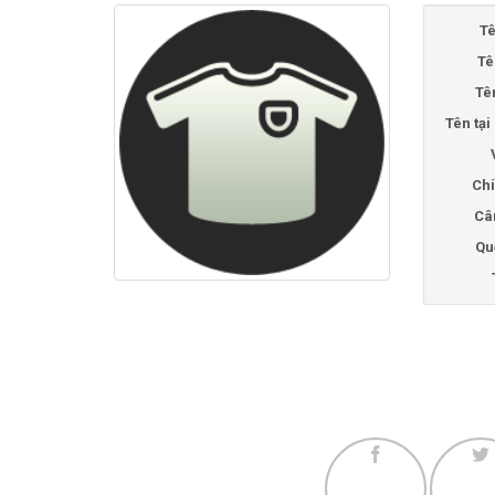
Tê
Tê
Tê
Tên tạ
Chi
Câ
Qu