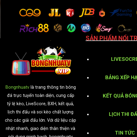
SẢN PHẨM NỔI TR
LIVESOCR
BẢNG XẾP H
Bongnhuatv
là trang thông tin bóng
KẾT QUẢ BÓN
đá trực tuyến toàn diện, cung cấp
tỷ lệ kèo, LiveScore, BXH, kết quả,
lịch thi đấu và soi kèo chất lượng
LỊCH THI Đ
cho các giải đấu lớn. Với dữ liệu cập
nhật nhanh, giao diện thân thiện và
TIN TỨC
nội dung minh bạch, bongnhuatv