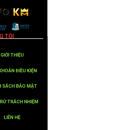
G TÔI
GIỚI THIỆU
KHOẢN ĐIỀU KIỆN
H SÁCH BẢO MẬT
TRỪ TRÁCH NHIỆM
LIÊN HỆ