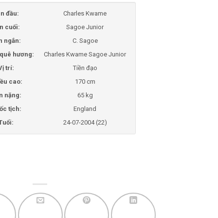
n đầu:
Charles Kwame
n cuối:
Sagoe Junior
n ngắn:
C. Sagoe
i quê hương:
Charles Kwame Sagoe Junior
Vị trí:
Tiền đạo
ều cao:
170 cm
n nặng:
65 kg
ốc tịch:
England
Tuổi:
24-07-2004 (22)