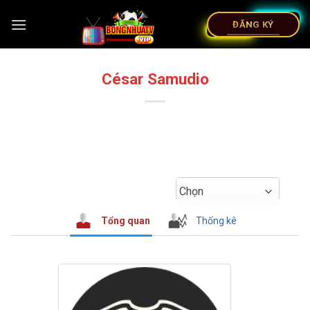
ĐĂNG KÝ
César Samudio
Chọn
Tổng quan
Thống kê