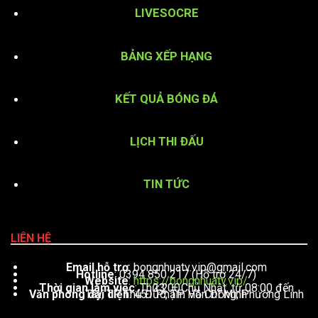
LIVESOCRE
BẢNG XẾP HẠNG
KẾT QUẢ BÓNG ĐÁ
LỊCH THI ĐẤU
TIN TỨC
LIÊN HỆ
Email hỗ trợ
:
bongnhuatv.vip@gmail.com
Hotline
: 0394 850 217 (Hỗ trợ 24/7)
Website
:
https://bongnhuatv.vip/
Thời gian làm việc
: Thứ 2 – Chủ Nhật, từ 08:00 đến 23:00
Văn phòng đại diện
: 451 Phạm Văn Đồng, Phường Linh Tây, TP. Thủ Đức, TP. Hồ Chí Minh