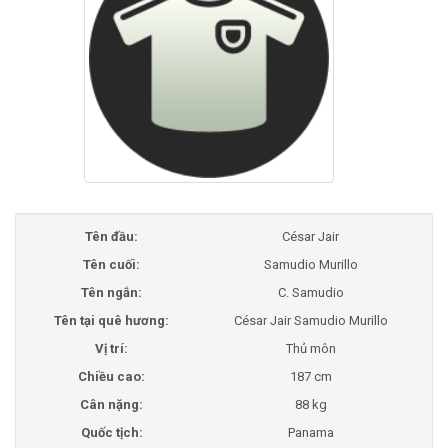
Tên đầu:
César Jair
Tên cuối:
Samudio Murillo
Tên ngắn:
C. Samudio
Tên tại quê hương:
César Jair Samudio Murillo
Vị trí:
Thủ môn
Chiều cao:
187 cm
Cân nặng:
88 kg
Quốc tịch:
Panama