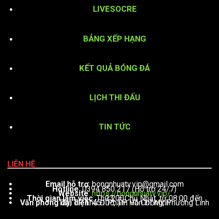
LIVESOCRE
BẢNG XẾP HẠNG
KẾT QUẢ BÓNG ĐÁ
LỊCH THI ĐẤU
TIN TỨC
LIÊN HỆ
Email hỗ trợ
:
bongnhuatv.vip@gmail.com
Hotline
: 0394 850 217 (Hỗ trợ 24/7)
Website
:
https://bongnhuatv.vip/
Thời gian làm việc
: Thứ 2 – Chủ Nhật, từ 08:00 đến 23:00
Văn phòng đại diện
: 451 Phạm Văn Đồng, Phường Linh Tây, TP. Thủ Đức, TP. Hồ Chí Minh