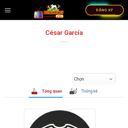
ĐĂNG KÝ
César García
Chọn
Tổng quan
Thống kê