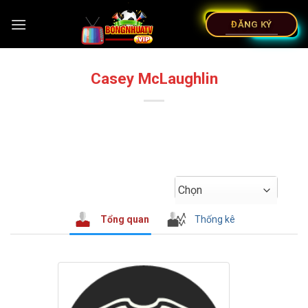
ĐĂNG KÝ
Casey McLaughlin
Chọn
Tổng quan
Thống kê