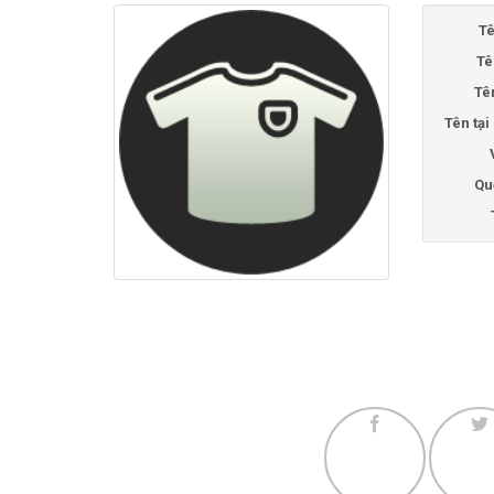
Tê
Tê
Tê
Tên tạ
Qu