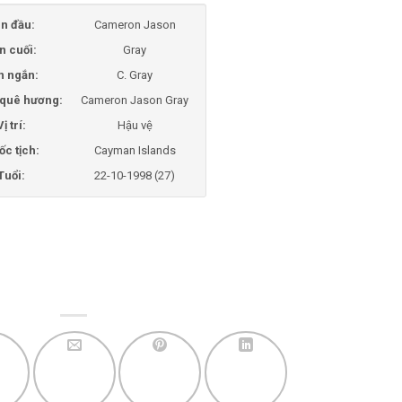
n đầu:
Cameron Jason
n cuối:
Gray
n ngắn:
C. Gray
i quê hương:
Cameron Jason Gray
Vị trí:
Hậu vệ
ốc tịch:
Cayman Islands
Tuổi:
22-10-1998 (27)