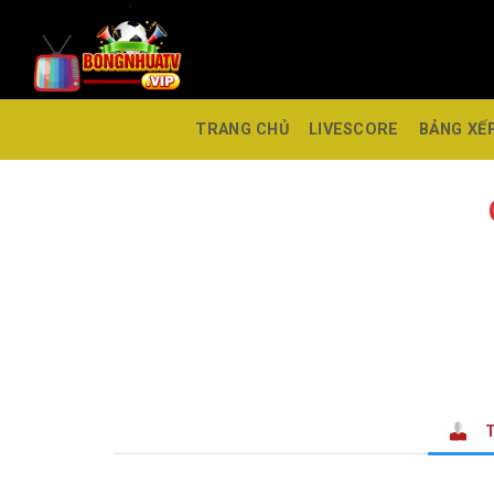
TRANG CHỦ
LIVESCORE
BẢNG XẾ
T