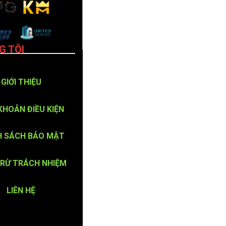
G TÔI
GIỚI THIỆU
KHOẢN ĐIỀU KIỆN
H SÁCH BẢO MẬT
TRỪ TRÁCH NHIỆM
LIÊN HỆ