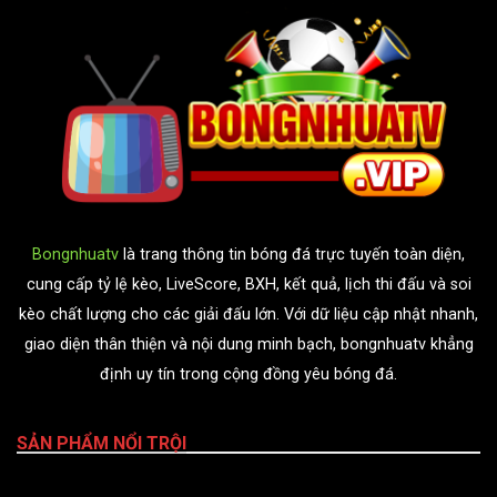
Bongnhuatv
là trang thông tin bóng đá trực tuyến toàn diện,
cung cấp tỷ lệ kèo, LiveScore, BXH, kết quả, lịch thi đấu và soi
kèo chất lượng cho các giải đấu lớn. Với dữ liệu cập nhật nhanh,
giao diện thân thiện và nội dung minh bạch, bongnhuatv khẳng
định uy tín trong cộng đồng yêu bóng đá.
SẢN PHẨM NỔI TRỘI