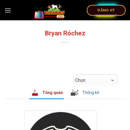
ĐĂNG KÝ
Bryan Róchez
Chọn
Tổng quan
Thống kê