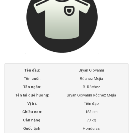
Tên đầu:
Bryan Giovanni
Tên cuối:
Róchez Mejía
Tên ngắn:
B. Róchez
Tên tại quê hương:
Bryan Giovanni Róchez Mejía
Vị trí:
Tiền đạo
Chiều cao:
183 cm
Cân nặng:
73 kg
Quốc tịch:
Honduras