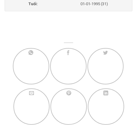
Tuổi:
01-01-1995 (31)