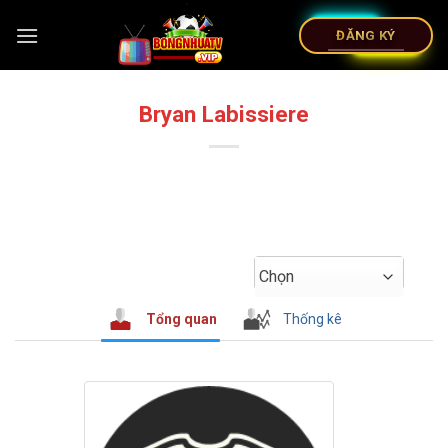
ĐĂNG KÝ
Bryan Labissiere
Chọn
Tổng quan
Thống kê