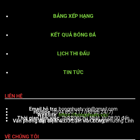
BẢNG XẾP HẠNG
KẾT QUẢ BÓNG ĐÁ
LỊCH THI ĐẤU
TIN TỨC
LIÊN HỆ
Email hỗ trợ
:
bongnhuatv.vip@gmail.com
Hotline
: 0394 850 217 (Hỗ trợ 24/7)
Website
:
https://bongnhuatv.vip/
Thời gian làm việc
: Thứ 2 – Chủ Nhật, từ 08:00 đến 23:00
Văn phòng đại diện
: 451 Phạm Văn Đồng, Phường Linh Tây, TP. Thủ Đức, TP. Hồ Chí Minh
VỀ CHÚNG TÔI