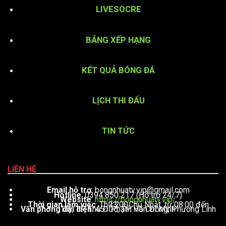
LIVESOCRE
BẢNG XẾP HẠNG
KẾT QUẢ BÓNG ĐÁ
LỊCH THI ĐẤU
TIN TỨC
LIÊN HỆ
Email hỗ trợ
:
bongnhuatv.vip@gmail.com
Hotline
: 0394 850 217 (Hỗ trợ 24/7)
Website
:
https://bongnhuatv.vip/
Thời gian làm việc
: Thứ 2 – Chủ Nhật, từ 08:00 đến 23:00
Văn phòng đại diện
: 451 Phạm Văn Đồng, Phường Linh Tây, TP. Thủ Đức, TP. Hồ Chí Minh