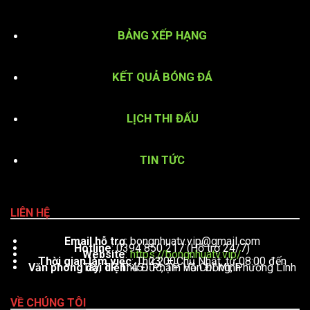
BẢNG XẾP HẠNG
KẾT QUẢ BÓNG ĐÁ
LỊCH THI ĐẤU
TIN TỨC
LIÊN HỆ
Email hỗ trợ
:
bongnhuatv.vip@gmail.com
Hotline
: 0394 850 217 (Hỗ trợ 24/7)
Website
:
https://bongnhuatv.vip/
Thời gian làm việc
: Thứ 2 – Chủ Nhật, từ 08:00 đến 23:00
Văn phòng đại diện
: 451 Phạm Văn Đồng, Phường Linh Tây, TP. Thủ Đức, TP. Hồ Chí Minh
VỀ CHÚNG TÔI