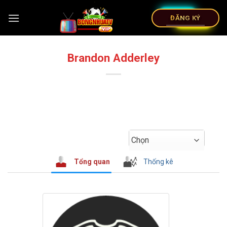
ĐĂNG KÝ
Brandon Adderley
Chọn
Tổng quan
Thống kê